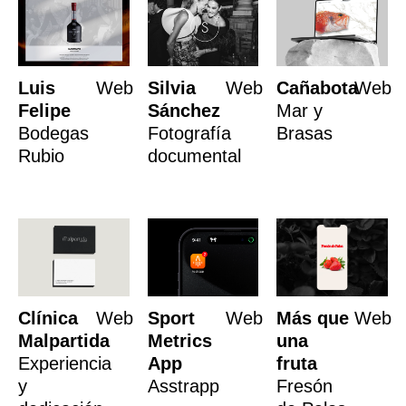
Luis
Web
Silvia
Web
Cañabota
Web
Felipe
Sánchez
Mar y
Bodegas
Fotografía
Brasas
Rubio
documental
Clínica
Web
Sport
Web
Más que
Web
Malpartida
Metrics
una
Experiencia
App
fruta
y
Asstrapp
Fresón