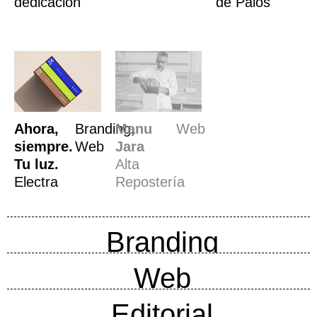
dedicación
de Palos
Ahora,
Branding,
Manu
Web
siempre.
Web
Jara
Tu luz.
Alta
Electra
Repostería
Branding
Web
Editorial